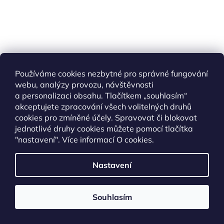
Používáme cookies nezbytné pro správné fungování
webu, analýzy provozu, návštěvnosti
a personalizaci obsahu. Tlačítkem „souhlasím“
akceptujete zpracování všech volitelných druhů
cookies pro zmíněné účely. Spravovat či blokovat
jednotlivé druhy cookies můžete pomocí tlačítka
"nastavení". Více informací
O cookies
.
Sněhulák z kostek
Nastavení
27.12.2022
Dřevěný sněhulák Co budete potřebovat Základní
Souhlasím
materiály Sněhové koule nahradí dřevěné kostky, uh...