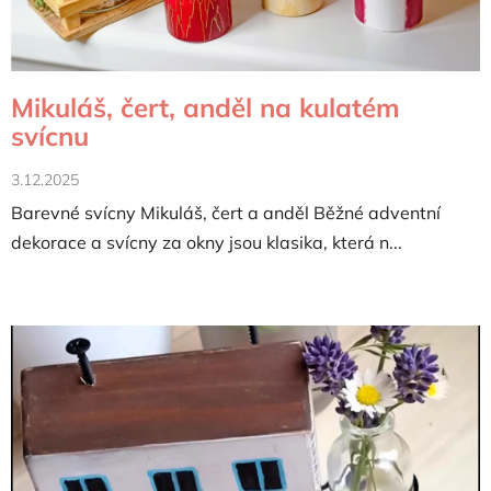
n
k
ů
Mikuláš, čert, anděl na kulatém
svícnu
3.12.2025
Barevné svícny Mikuláš, čert a anděl Běžné adventní
dekorace a svícny za okny jsou klasika, která n...