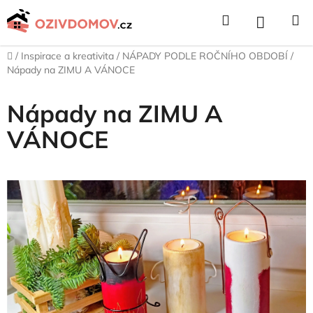
Přejít
Hledat
NÁKUPNÍ
na
obsah
KOŠÍK
Domů
/
Inspirace a kreativita
/
NÁPADY PODLE ROČNÍHO OBDOBÍ
/
Nápady na ZIMU A VÁNOCE
Nápady na ZIMU A
VÁNOCE
V
ý
p
i
s
č
l
á