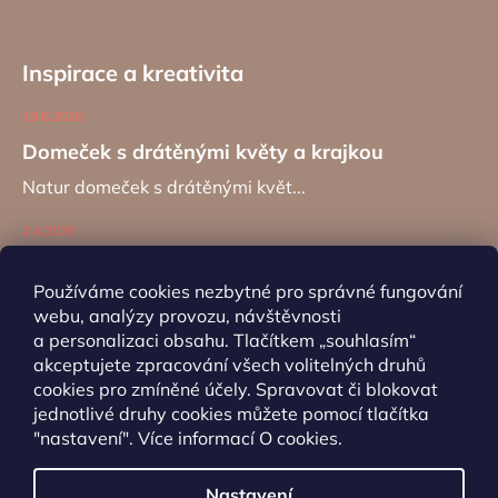
Inspirace a kreativita
19.6.2026
Domeček s drátěnými květy a krajkou
Natur domeček s drátěnými květ...
2.4.2026
Zajíc na kancelářské sponě
Používáme cookies nezbytné pro správné fungování
Návod na výrobu záložky do kní...
webu, analýzy provozu, návštěvnosti
a personalizaci obsahu. Tlačítkem „souhlasím“
akceptujete zpracování všech volitelných druhů
ARCHIV
cookies pro zmíněné účely. Spravovat či blokovat
jednotlivé druhy cookies můžete pomocí tlačítka
"nastavení". Více informací
O cookies
.
Nastavení