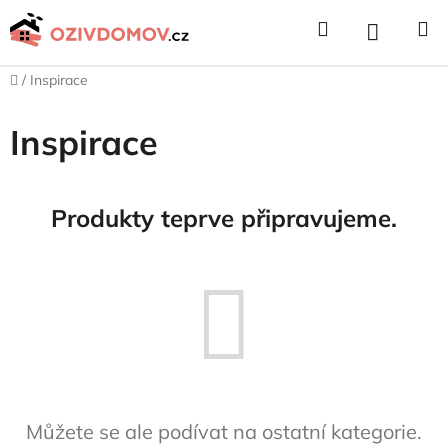
Přejít
Hledat
NÁKUPNÍ
na
obsah
KOŠÍK
Domů
/
Inspirace
Inspirace
Produkty teprve připravujeme.
Můžete se ale podívat na ostatní kategorie.