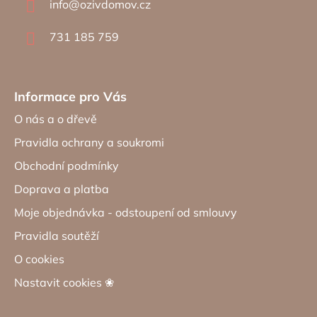
info
@
ozivdomov.cz
t
í
731 185 759
Informace pro Vás
O nás a o dřevě
Pravidla ochrany a soukromi
Obchodní podmínky
Doprava a platba
Moje objednávka - odstoupení od smlouvy
Pravidla soutěží
O cookies
Nastavit cookies ❀