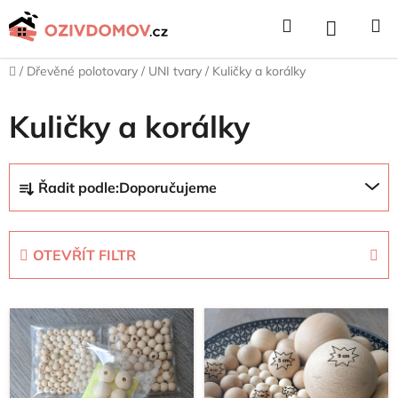
Přejít
Hledat
NÁKUPNÍ
na
obsah
KOŠÍK
Domů
/
Dřevěné polotovary
/
UNI tvary
/
Kuličky a korálky
Kuličky a korálky
Ř
Řadit podle:
Doporučujeme
a
z
e
OTEVŘÍT FILTR
n
í
V
p
ý
r
p
o
i
d