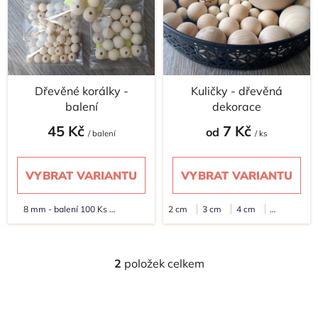
s
u
p
k
r
t
o
ů
d
Dřevěné korálky -
Kuličky - dřevěná
u
balení
dekorace
k
t
45 Kč
7 Kč
od
/ balení
/ ks
ů
VYBRAT VARIANTU
VYBRAT VARIANTU
8 mm - balení 100 Ks
2 cm
3 cm
4 cm
5
10 mm - balení 80 Ks
cm
9 cm
12 mm - balení 40 Ks
16 mm - balení 20 Ks
2
položek celkem
20 mm - balení 6 Ks
O
v
l
á