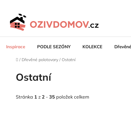
Přejít
na
obsah
Inspirace
PODLE SEZÓNY
KOLEKCE
Dřevěn
Domů
/
Dřevěné polotovary
/
Ostatní
Ostatní
Stránka
1
z
2
-
35
položek celkem