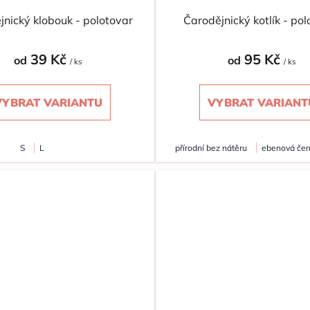
jnický klobouk - polotovar
Čarodějnický kotlík - po
39 Kč
95 Kč
od
od
/ ks
/ ks
VYBRAT VARIANTU
VYBRAT VARIANT
S
L
přírodní bez nátěru
ebenová čer