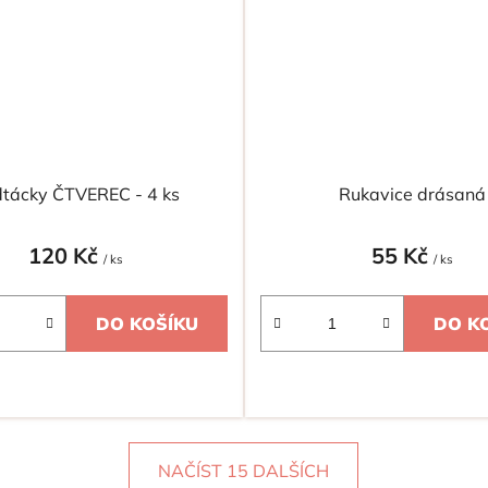
tácky ČTVEREC - 4 ks
Rukavice drásaná
120 Kč
55 Kč
/ ks
/ ks
DO KOŠÍKU
DO K
NAČÍST 15 DALŠÍCH