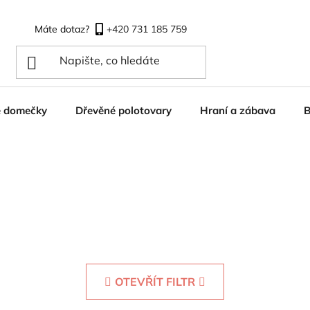
+420 731 185 759
é domečky
Dřevěné polotovary
Hraní a zábava
B
OTEVŘÍT FILTR