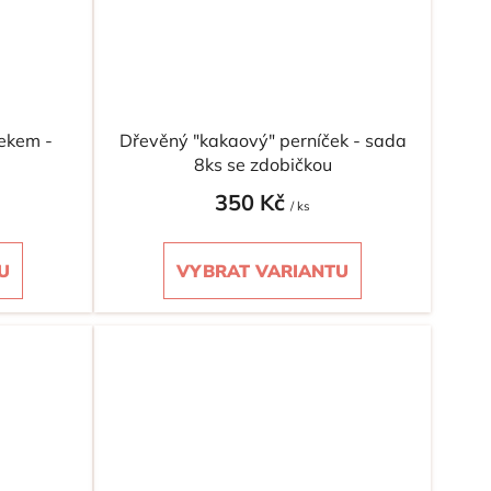
lekem -
Dřevěný "kakaový" perníček - sada
8ks se zdobičkou
350 Kč
/ ks
U
VYBRAT VARIANTU