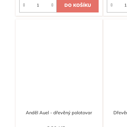
DO KOŠÍKU
Anděl Auel - dřevěný polotovar
Dřevěn