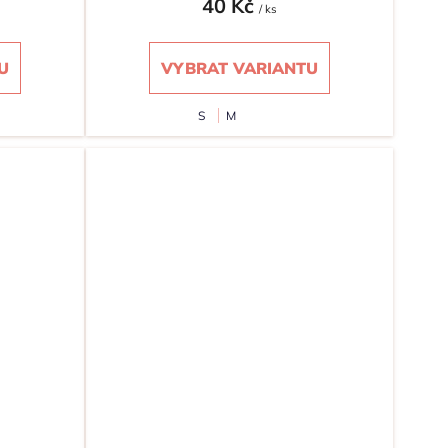
40 Kč
/ ks
U
VYBRAT VARIANTU
S
M