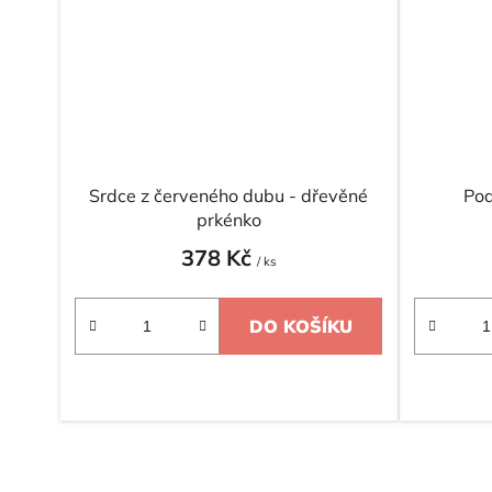
Srdce z červeného dubu - dřevěné
Pod
prkénko
378 Kč
/ ks
DO KOŠÍKU