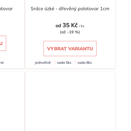
lotovar
Srdce úzké - dřevěný polotovar 1cm
35 Kč
od
/ ks
(až –19 %)
U
VYBRAT VARIANTU
ná
jednotlivě
sada 5ks
sada 8ks