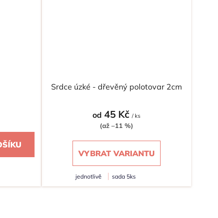
Srdce úzké - dřevěný polotovar 2cm
45 Kč
od
/ ks
(až –11 %)
OŠÍKU
VYBRAT VARIANTU
jednotlivě
sada 5ks