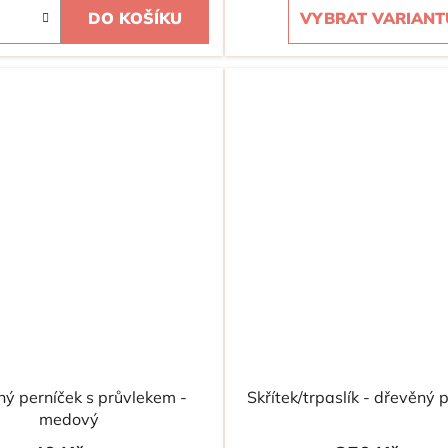
DO KOŠÍKU
VYBRAT VARIANT
ý perníček s průvlekem -
Skřítek/trpaslík - dřevěný 
medový