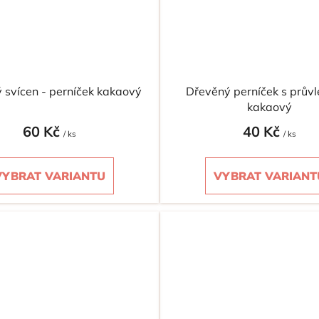
 svícen - perníček kakaový
Dřevěný perníček s prův
kakaový
60 Kč
40 Kč
/ ks
/ ks
VYBRAT VARIANTU
VYBRAT VARIANT