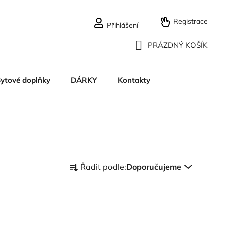
Registrace
Přihlášení
PRÁZDNÝ KOŠÍK
NÁKUPNÍ
ytové doplňky
DÁRKY
Kontakty
KOŠÍK
Ř
Řadit podle:
Doporučujeme
a
z
e
n
í