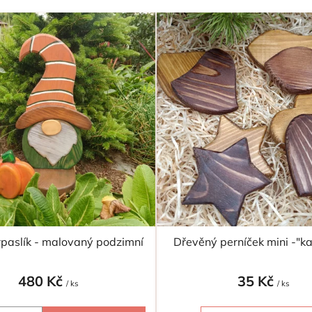
trpaslík - malovaný podzimní
Dřevěný perníček mini -"k
480 Kč
35 Kč
/ ks
/ ks