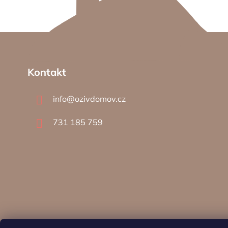
Z
á
p
a
Kontakt
t
í
info
@
ozivdomov.cz
731 185 759