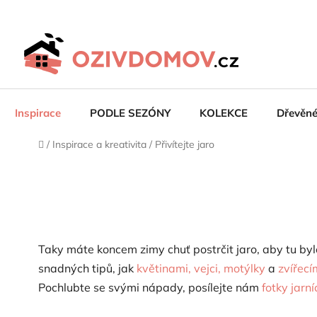
Přejít
na
obsah
Inspirace
PODLE SEZÓNY
KOLEKCE
Dřevěn
Domů
/
Inspirace a kreativita
/
Přivítejte jaro
Taky máte koncem zimy chuť postrčit jaro, aby tu by
snadných tipů, jak
květinami, vejci, motýlky
a
zvířecí
Pochlubte se svými nápady, posílejte nám
fotky jarn