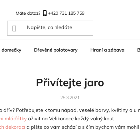
+420 731 185 759
é domečky
Dřevěné polotovary
Hraní a zábava
B
Přivítejte jaro
25.3.2021
lo dřív? Potřebujete k tomu nápad, veselé barvy, květiny a 
mi mláďátky
oživit na Velikonoce každý volný kout.
ích dekorací
a pište co vám schází a s čím bychom vám mohli