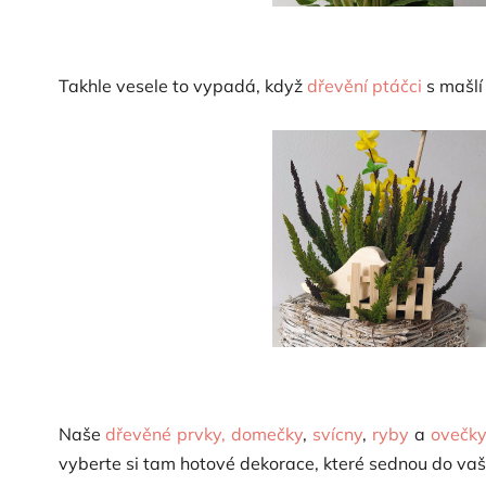
Takhle vesele to vypadá, když
dřevění ptáčci
s mašlí
Naše
dřevěné prvky,
domečky
,
svícny
,
ryby
a
ovečk
vyberte si tam hotové dekorace, které sednou do vaš