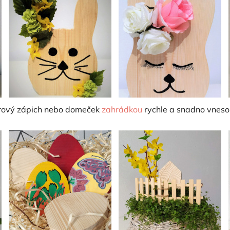
írový zápich nebo domeček
zahrádkou
rychle a snadno vnesou