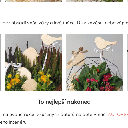
 i bez obsadí vaše vázy a květináče. Díky závěsu, nebo zápi
To nejlepší nakonec
y
malované rukou zkušených autorů najdete v naší
AUTORSK
eho interiéru.