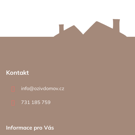
Z
á
Kontakt
p
a
info
@
ozivdomov.cz
t
í
731 185 759
Informace pro Vás