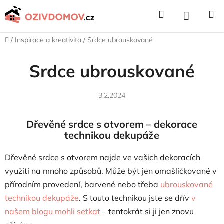
Přejít
Hledat
NÁKUPNÍ
na
obsah
KOŠÍK
Domů
/
Inspirace a kreativita
/
Srdce ubrouskované
Srdce ubrouskované
3.2.2024
Dřevěné srdce s otvorem – dekorace
technikou dekupáže
Dřevěné srdce s otvorem najde ve vašich dekoracích
využití na mnoho způsobů. Může být jen omašličkované v
přírodním provedení, barvené nebo třeba
ubrouskované
technikou dekupáže
. S touto technikou jste se dřív
v
našem blogu mohli setkat
– tentokrát si ji jen znovu