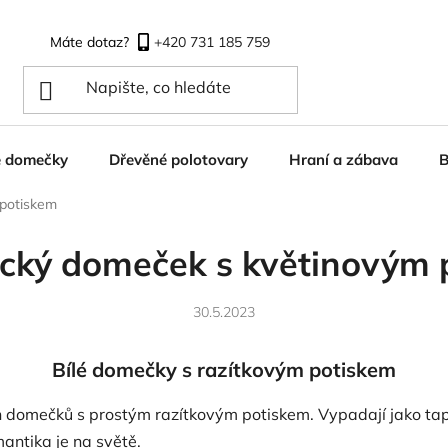
+420 731 185 759
é domečky
Dřevěné polotovary
Hraní a zábava
B
potiskem
cký domeček s květinovým 
30.5.2023
Bílé domečky s razítkovým potiskem
ých domečků s prostým razítkovým potiskem. Vypadají jako tap
antika je na světě.