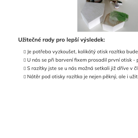
Užitečné rady pro lepší výsledek:
Je potřeba vyzkoušet, kolikátý otisk razítka bud
U nás se při barvení fixem prosadil první otisk 
S razítky jste se u nás možná setkali již dříve v 
Nátěr pod otisky razítka je nejen pěkný, ale i už