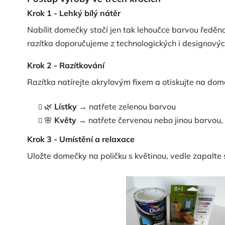
Krok 1 - Lehký bílý nátěr
Nabílit domečky stačí jen tak lehoučce barvou ředěno
razítka doporučujeme z technologických i designov
Krok 2 - Razítkování
Razítka natírejte akrylovým fixem a otiskujte na dom
🌿
Lístky
→ natřete zelenou barvou
🌸
Květy
→ natřete červenou nebo jinou barvou, k
Krok 3 - Umístění a relaxace
Uložte domečky na poličku s květinou, vedle zapalte 