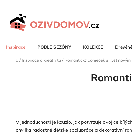
Přejít
na
obsah
Inspirace
PODLE SEZÓNY
KOLEKCE
Dřevěn
Domů
/
Inspirace a kreativita
/
Romantický domeček s květinovým 
Romanti
V jednoduchosti je kouzlo, jak potvrzuje dvojice bíl
chvilka radostné dětské spolupráce a dekorativní rom