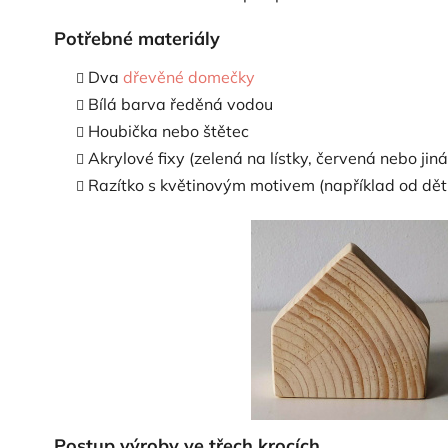
Potřebné materiály
Dva
dřevěné domečky
Bílá barva ředěná vodou
Houbička nebo štětec
Akrylové fixy (zelená na lístky, červená nebo jin
Razítko s květinovým motivem (například od dět
Postup výroby ve třech krocích