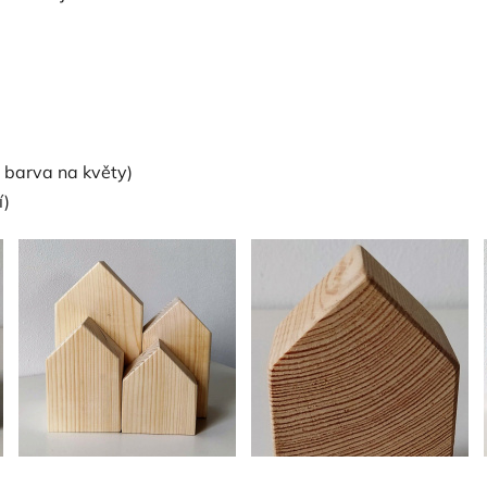
á barva na květy)
í)