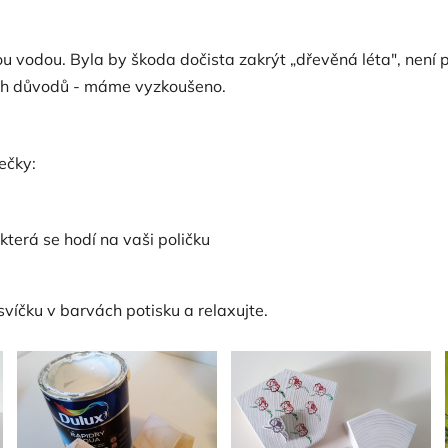
u vodou. Byla by škoda dočista zakrýt „dřevěná léta", není 
ých důvodů - máme vyzkoušeno.
ečky:
terá se hodí na vaši poličku
svíčku v barvách potisku a relaxujte.