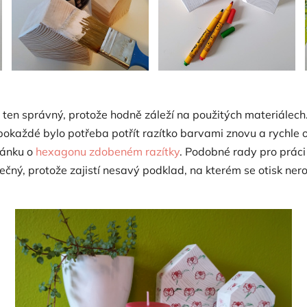
e ten správný, protože hodně záleží na použitých materiálech
- pokaždé bylo potřeba potřít razítko barvami znovu a rychle 
článku o
hexagonu zdobeném razítky
. Podobné rady pro práci s
itečný, protože zajistí nesavý podklad, na kterém se otisk nero