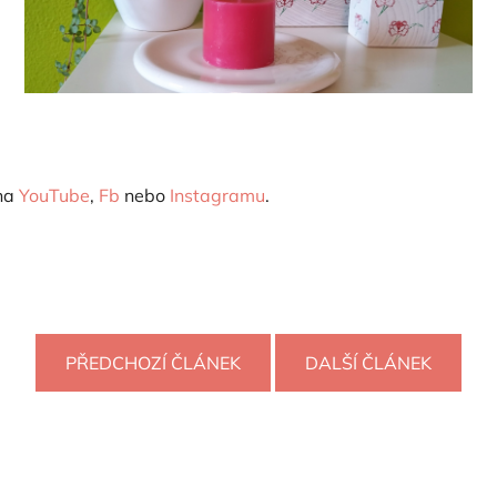
 na
YouTube
,
Fb
nebo
Instagramu
.
PŘEDCHOZÍ ČLÁNEK
DALŠÍ ČLÁNEK