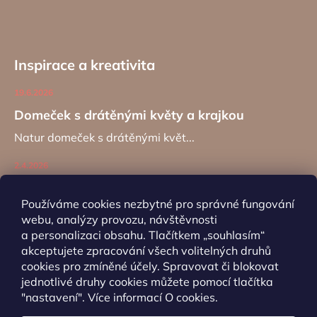
Inspirace a kreativita
19.6.2026
Domeček s drátěnými květy a krajkou
Natur domeček s drátěnými květ...
2.4.2026
Zajíc na kancelářské sponě
Používáme cookies nezbytné pro správné fungování
Návod na výrobu záložky do kní...
webu, analýzy provozu, návštěvnosti
a personalizaci obsahu. Tlačítkem „souhlasím“
akceptujete zpracování všech volitelných druhů
ARCHIV
cookies pro zmíněné účely. Spravovat či blokovat
jednotlivé druhy cookies můžete pomocí tlačítka
"nastavení". Více informací
O cookies
.