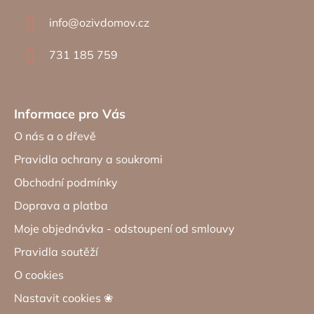
a
info
@
ozivdomov.cz
t
í
731 185 759
Informace pro Vás
O nás a o dřevě
Pravidla ochrany a soukromi
Obchodní podmínky
Doprava a platba
Moje objednávka - odstoupení od smlouvy
Pravidla soutěží
O cookies
Nastavit cookies ❀