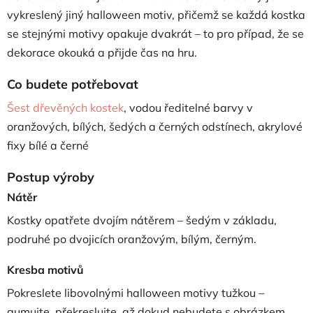
vykreslený jiný halloween motiv, přičemž se každá kostka
se stejnými motivy opakuje dvakrát – to pro případ, že se
dekorace okouká a přijde čas na hru.
Co budete potřebovat
Šest dřevěných kostek
, vodou ředitelné barvy v
oranžových, bílých, šedých a černých odstínech, akrylové
fixy bílé a černé
Postup výroby
Nátěr
Kostky opatřete dvojím nátěrem – šedým v základu,
podruhé po dvojicích oranžovým, bílým, černým.
Kresba motivů
Pokreslete libovolnými halloween motivy tužkou –
gumujte, překreslujte, až dokud nebudete s obrázkem