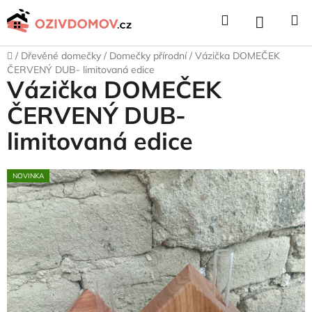
Přejít
Hledat
NÁKUPNÍ
na
obsah
KOŠÍK
Domů
/
Dřevěné domečky
/
Domečky přírodní
/
Vázička DOMEČEK
ČERVENÝ DUB- limitovaná edice
Vázička DOMEČEK
ČERVENÝ DUB-
limitovaná edice
NOVINKA