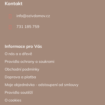
á
Kontakt
p
a
info
@
ozivdomov.cz
t
í
731 185 759
Informace pro Vás
O nás a o dřevě
Pravidla ochrany a soukromi
Obchodní podmínky
Doprava a platba
Moje objednávka - odstoupení od smlouvy
Pravidla soutěží
O cookies