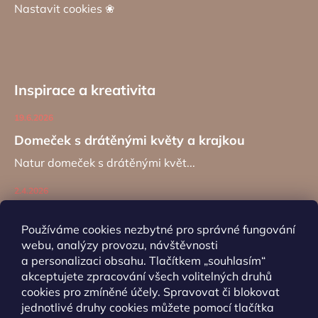
Nastavit cookies ❀
Inspirace a kreativita
19.6.2026
Domeček s drátěnými květy a krajkou
Natur domeček s drátěnými květ...
2.4.2026
Zajíc na kancelářské sponě
Používáme cookies nezbytné pro správné fungování
Návod na výrobu záložky do kní...
webu, analýzy provozu, návštěvnosti
a personalizaci obsahu. Tlačítkem „souhlasím“
akceptujete zpracování všech volitelných druhů
ARCHIV
cookies pro zmíněné účely. Spravovat či blokovat
jednotlivé druhy cookies můžete pomocí tlačítka