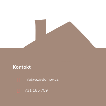
Z
á
p
a
Kontakt
t
í
info
@
ozivdomov.cz
731 185 759