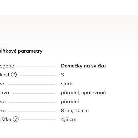
lňkové parametry
egorie
Domečky na svíčku
ikost
S
?
vo
smrk
rava
přírodní, opalovaná
rva
přírodní
ška
8 cm, 10 cm
ušťka
4,5 cm
?