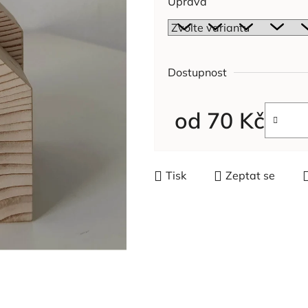
Úprava
Dostupnost
od
70 Kč
Měrná cena:
Tisk
Zeptat se