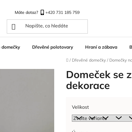
+420 731 185 759
é domečky
Dřevěné polotovary
Hraní a zábava
B
Domů
/
Dřevěné domečky
/
Domečky na
Domeček se z
dekorace
Velikost