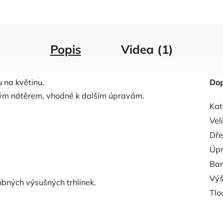
Popis
Videa (1)
 na květinu.
Dop
ým nátěrem, vhodné k dalším úpravám.
Kat
Vel
Dře
Úp
Ba
Vý
bných výsušných trhlinek.
Tlo