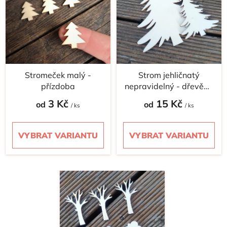
d
s
u
p
k
r
t
o
ů
d
Stromeček malý -
Strom jehličnatý
u
přízdoba
nepravidelný - dřevěná
k
dekorace
t
3 Kč
15 Kč
od
od
/ ks
/ ks
ů
VYBRAT VARIANTU
VYBRAT VARIANTU