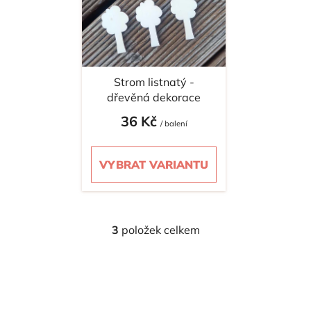
Strom listnatý -
dřevěná dekorace
36 Kč
/ balení
VYBRAT VARIANTU
3
položek celkem
O
v
l
á
d