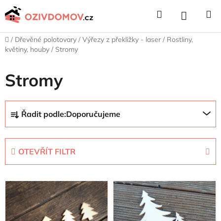
Přejít
Hledat
NÁKUPNÍ
na
obsah
KOŠÍK
Domů
/
Dřevěné polotovary
/
Výřezy z překližky - laser
/
Rostliny,
květiny, houby
/
Stromy
Stromy
Ř
Řadit podle:
Doporučujeme
a
z
e
OTEVŘÍT FILTR
n
í
V
p
ý
r
p
o
i