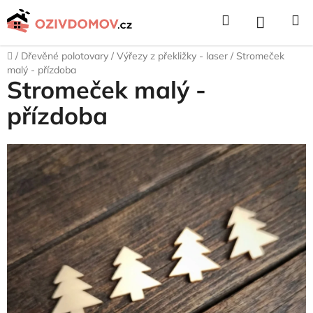
Přejít
Hledat
NÁKUPNÍ
na
obsah
KOŠÍK
Domů
/
Dřevěné polotovary
/
Výřezy z překližky - laser
/
Stromeček
malý - přízdoba
Stromeček malý -
přízdoba