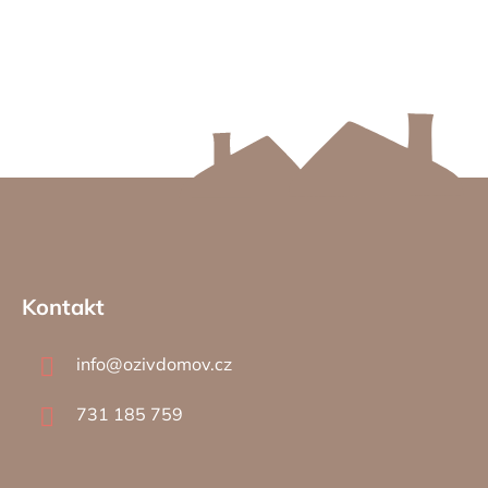
Z
á
Kontakt
p
a
info
@
ozivdomov.cz
t
í
731 185 759