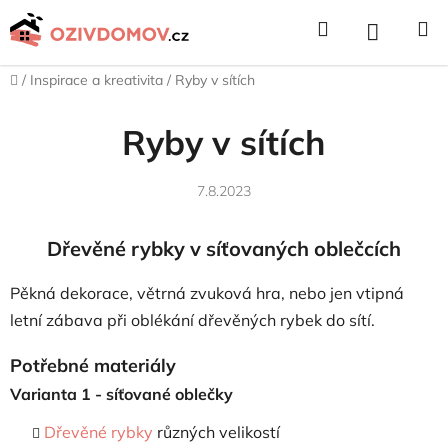
Přejít
Hledat
NÁKUPNÍ
na
obsah
KOŠÍK
Domů
/
Inspirace a kreativita
/
Ryby v sítích
Ryby v sítích
7.8.2023
Dřevěné rybky v síťovaných oblečcích
Pěkná dekorace, větrná zvuková hra, nebo jen vtipná
letní zábava při oblékání dřevěných rybek do sítí.
Potřebné materiály
Varianta 1 - síťované oblečky
Dřevěné rybky
různých velikostí