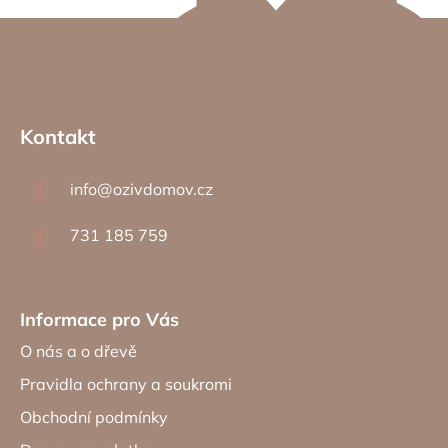
Z
á
Kontakt
p
a
info
@
ozivdomov.cz
t
í
731 185 759
Informace pro Vás
O nás a o dřevě
Pravidla ochrany a soukromi
Obchodní podmínky