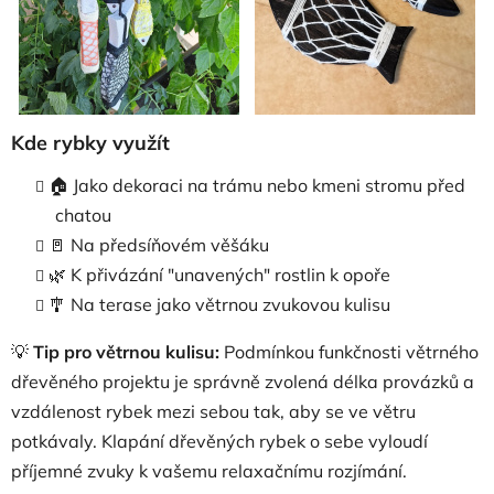
Kde rybky využít
🏠 Jako dekoraci na trámu nebo kmeni stromu před
chatou
🚪 Na předsíňovém věšáku
🌿 K přivázání "unavených" rostlin k opoře
🎐 Na terase jako větrnou zvukovou kulisu
💡
Tip pro větrnou kulisu:
Podmínkou funkčnosti větrného
dřevěného projektu je správně zvolená délka provázků a
vzdálenost rybek mezi sebou tak, aby se ve větru
potkávaly. Klapání dřevěných rybek o sebe vyloudí
příjemné zvuky k vašemu relaxačnímu rozjímání.