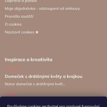
Doprava a platba
Moje objednávka - odstoupení od smlouvy
Pravidla soutěží
O cookies
Nastavit cookies ❀
Inspirace a kreativita
19.6.2026
Domeček s drátěnými květy a krajkou
Natur domeček s drátěnými květ...
2.4.2026
Zajíc na kancelářské sponě
Používáme cookies nezbytné pro správné fungování