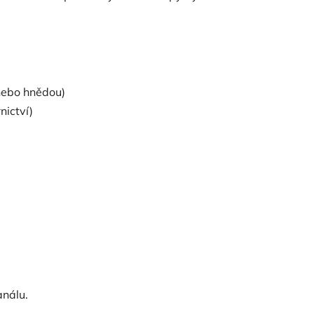
nebo hnědou)
nictví)
análu.