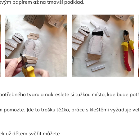
rkovým papírem až na tmavší podklad.
potřebného tvaru a nakreslete si tužkou místo, kde bude potře
m pomozte. Jde to trošku těžko, práce s kleštěmi vyžaduje ve
ek už dětem svěřit můžete.