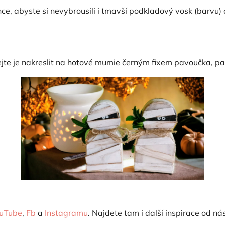
ce, abyste si nevybrousili i tmavší podkladový vosk (barvu) 
hejte je nakreslit na hotové mumie černým fixem pavoučka, 
uTube
,
Fb
a
Instagramu
. Najdete tam i další inspirace od nás