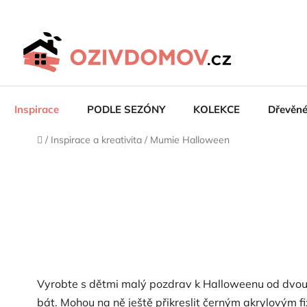
Přejít
na
obsah
Inspirace
PODLE SEZÓNY
KOLEKCE
Dřevěn
Domů
/
Inspirace a kreativita
/
Mumie Halloween
Vyrobte s dětmi malý pozdrav k Halloweenu od dvou 
bát. Mohou na ně ještě přikreslit černým akrylovým 