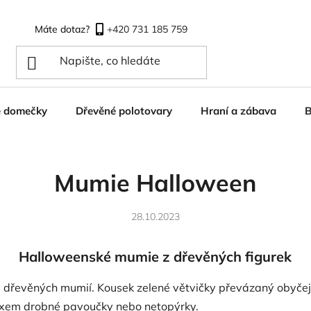
+420 731 185 759
é domečky
Dřevěné polotovary
Hraní a zábava
B
Mumie Halloween
28.10.2023
Halloweenské mumie z dřevěných figurek
dřevěných mumií. Kousek zelené větvičky převázaný obyčejn
fixem drobné pavoučky nebo netopýrky.