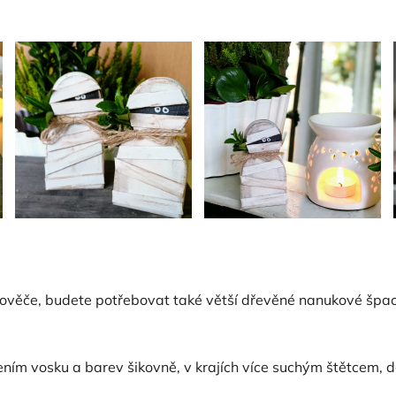
člověče, budete potřebovat také větší dřevěné nanukové špach
ním vosku a barev šikovně, v krajích více suchým štětcem, d