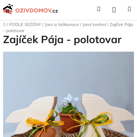
Přejít
Hledat
NÁKUPNÍ
na
obsah
KOŠÍK
Domů
/
PODLE SEZÓNY
/
Jaro a Velikonoce
/
Jarní tvoření
/
Zajíček Pája
- polotovar
Zajíček Pája - polotovar