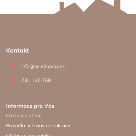
Z
á
Kontakt
p
a
info
@
ozivdomov.cz
t
í
731 185 759
Informace pro Vás
O nás a o dřevě
Pravidla ochrany a soukromi
Obchodní podmínky