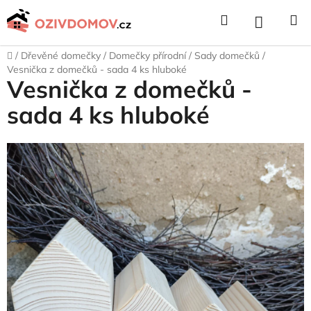
Přejít
Hledat
NÁKUPNÍ
na
obsah
KOŠÍK
Domů
/
Dřevěné domečky
/
Domečky přírodní
/
Sady domečků
/
Vesnička z domečků - sada 4 ks hluboké
Vesnička z domečků -
sada 4 ks hluboké