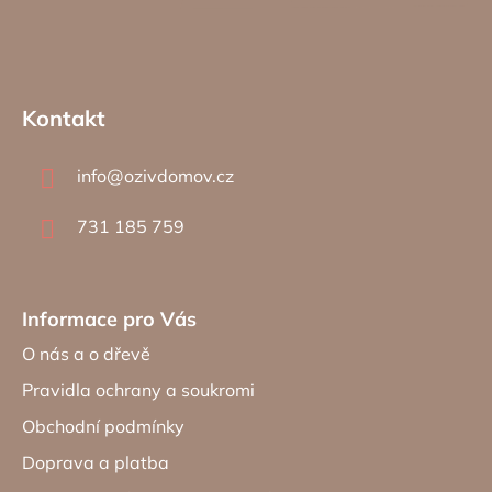
Z
á
Kontakt
p
a
info
@
ozivdomov.cz
t
í
731 185 759
Informace pro Vás
O nás a o dřevě
Pravidla ochrany a soukromi
Obchodní podmínky
Doprava a platba