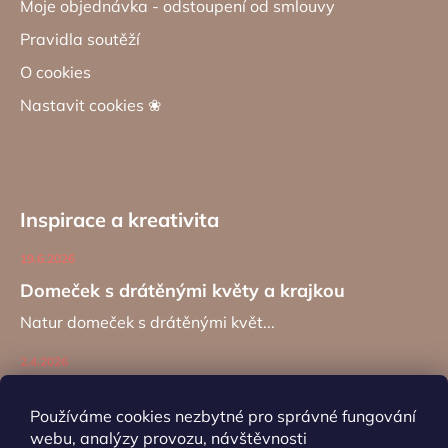
Moje objednávka - odstoupení od smlouvy
Pravidla soutěží
O cookies
Nastavit cookies ❀
Inspirace a kreativita
19.6.2026
Domeček s drátěnými květy a krajkou
Natur domeček s drátěnými květ...
2.4.2026
Zajíc na kancelářské sponě
Používáme cookies nezbytné pro správné fungování
Návod na výrobu záložky do kní...
webu, analýzy provozu, návštěvnosti