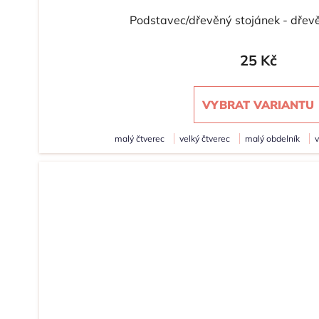
Podstavec/dřevěný stojánek - dřev
25 Kč
VYBRAT VARIANTU
malý čtverec
velký čtverec
malý obdelník
v