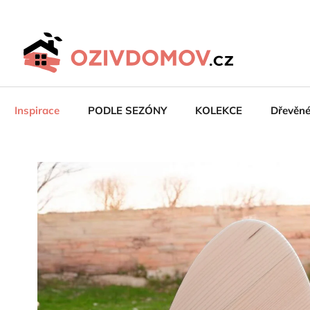
Přejít
na
obsah
Inspirace
PODLE SEZÓNY
KOLEKCE
Dřevěn