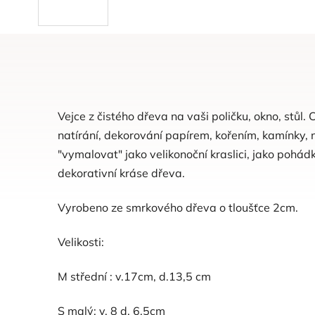
Vejce z čistého dřeva na vaši poličku, okno, stůl. 
natírání, dekorování papírem, kořením, kamínky, n
"vymalovat" jako velikonoční kraslici, jako pohá
dekorativní kráse dřeva.
Vyrobeno ze smrkového dřeva o tloušťce 2cm.
Velikosti:
M střední : v.17cm, d.13,5 cm
S malý: v. 8 d. 6,5cm