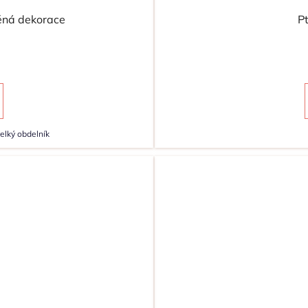
ěná dekorace
P
elký obdelník