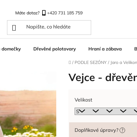
+420 731 185 759
é domečky
Dřevěné polotovary
Hraní a zábava
B
Domů
/
PODLE SEZÓNY
/
Jaro a Veliko
Vejce - dřevě
Velikost
Doplňkové úpravy?
?