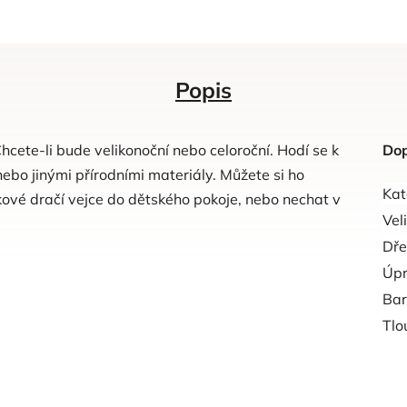
Popis
Chcete-li bude velikonoční nebo celoroční. Hodí se k
Dop
ebo jinými přírodními materiály. Můžete si ho
Kat
dkové dračí vejce do dětského pokoje, nebo nechat v
Vel
Dře
Úp
Ba
Tlo