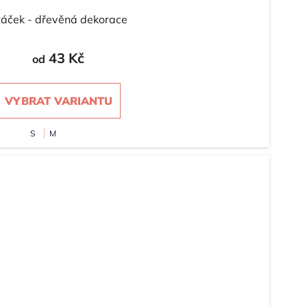
táček - dřevěná dekorace
43 Kč
od
VYBRAT VARIANTU
S
M