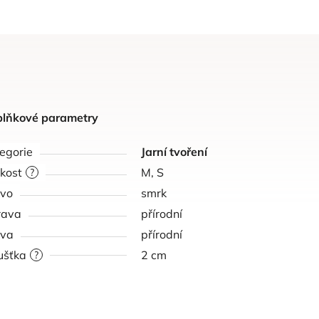
lňkové parametry
egorie
Jarní tvoření
ikost
M, S
?
vo
smrk
rava
přírodní
rva
přírodní
ušťka
2 cm
?