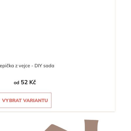
epička z vejce - DIY sada
52 Kč
od
VYBRAT VARIANTU