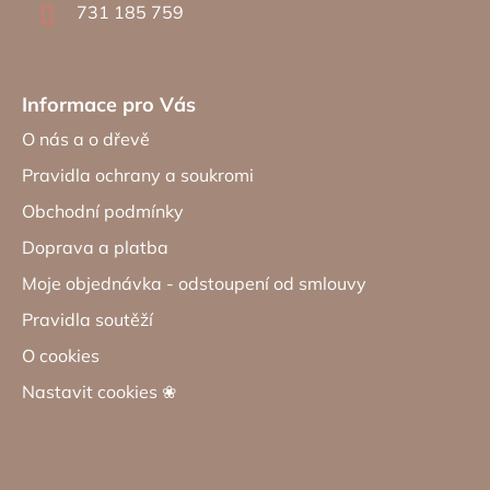
í
731 185 759
Informace pro Vás
O nás a o dřevě
Pravidla ochrany a soukromi
Obchodní podmínky
Doprava a platba
Moje objednávka - odstoupení od smlouvy
Pravidla soutěží
O cookies
Nastavit cookies ❀