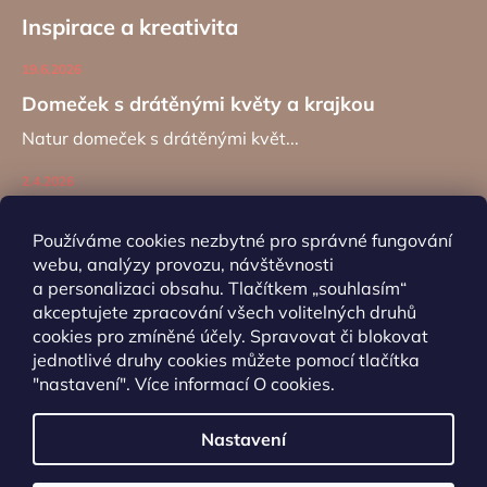
Inspirace a kreativita
19.6.2026
Domeček s drátěnými květy a krajkou
Natur domeček s drátěnými květ...
2.4.2026
Zajíc na kancelářské sponě
Používáme cookies nezbytné pro správné fungování
Návod na výrobu záložky do kní...
webu, analýzy provozu, návštěvnosti
a personalizaci obsahu. Tlačítkem „souhlasím“
akceptujete zpracování všech volitelných druhů
ARCHIV
cookies pro zmíněné účely. Spravovat či blokovat
jednotlivé druhy cookies můžete pomocí tlačítka
"nastavení". Více informací
O cookies
.
Nastavení