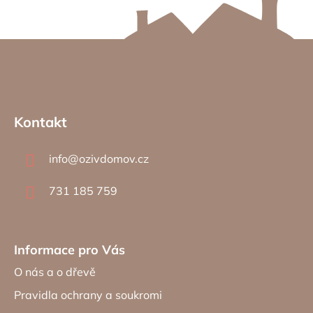
Z
á
Kontakt
p
a
info
@
ozivdomov.cz
t
í
731 185 759
Informace pro Vás
O nás a o dřevě
Pravidla ochrany a soukromi