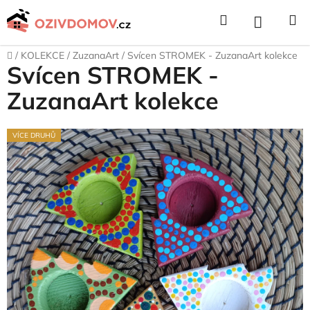
Přejít
Hledat
NÁKUPNÍ
na
obsah
KOŠÍK
Domů
/
KOLEKCE
/
ZuzanaArt
/
Svícen STROMEK - ZuzanaArt kolekce
Svícen STROMEK -
ZuzanaArt kolekce
VÍCE DRUHŮ