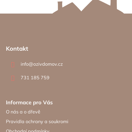
Z
á
Kontakt
p
a
info
@
ozivdomov.cz
t
í
731 185 759
Informace pro Vás
O nás a o dřevě
Pravidla ochrany a soukromi
Obchodní podmínky