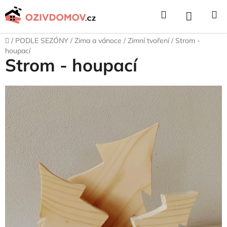
Přejít
Hledat
NÁKUPNÍ
na
obsah
KOŠÍK
Domů
/
PODLE SEZÓNY
/
Zima a vánoce
/
Zimní tvoření
/
Strom -
houpací
Strom - houpací