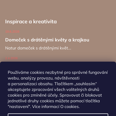
Inspirace a kreativita
19.6.2026
Domeček s drátěnými květy a krajkou
Natur domeček s drátěnými květ...
2.4.2026
Zajíc na kancelářské sponě
Používáme cookies nezbytné pro správné fungování
Návod na výrobu záložky do kní...
webu, analýzy provozu, návštěvnosti
a personalizaci obsahu. Tlačítkem „souhlasím“
akceptujete zpracování všech volitelných druhů
ARCHIV
cookies pro zmíněné účely. Spravovat či blokovat
jednotlivé druhy cookies můžete pomocí tlačítka
"nastavení". Více informací
O cookies
.