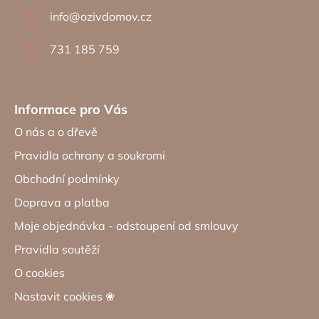
a
info
@
ozivdomov.cz
t
í
731 185 759
Informace pro Vás
O nás a o dřevě
Pravidla ochrany a soukromi
Obchodní podmínky
Doprava a platba
Moje objednávka - odstoupení od smlouvy
Pravidla soutěží
O cookies
Nastavit cookies ❀