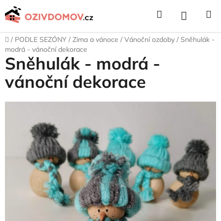
Přejít
Hledat
NÁKUPNÍ
na
obsah
KOŠÍK
Domů
/
PODLE SEZÓNY
/
Zima a vánoce
/
Vánoční ozdoby
/
Sněhulák -
modrá - vánoční dekorace
Sněhulák - modrá -
vánoční dekorace