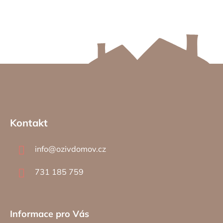
Z
á
Kontakt
p
a
info
@
ozivdomov.cz
t
í
731 185 759
Informace pro Vás