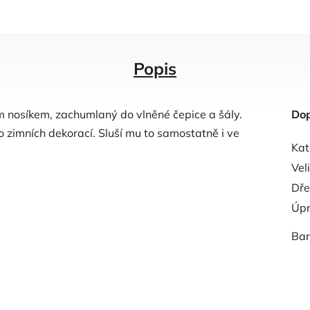
Popis
m nosíkem, zachumlaný do vlněné čepice a šály.
Dop
 zimních dekorací. Sluší mu to samostatně i ve
Kat
Vel
Dře
Úp
Ba