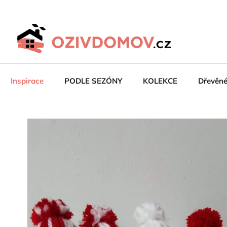
Přejít
na
obsah
Inspirace
PODLE SEZÓNY
KOLEKCE
Dřevěn