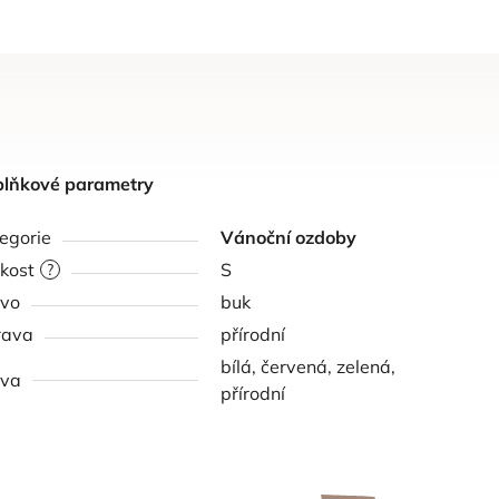
lňkové parametry
egorie
Vánoční ozdoby
ikost
S
?
vo
buk
rava
přírodní
bílá, červená, zelená,
rva
přírodní