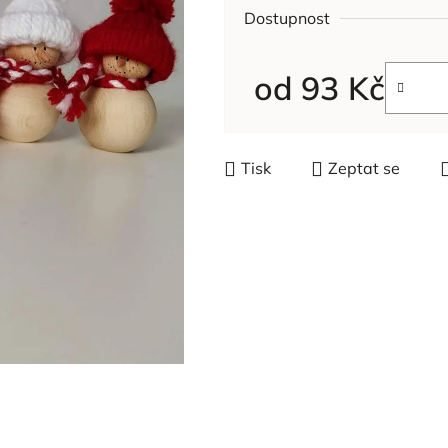
Dostupnost
od
93 Kč
Měrná cena:
Tisk
Zeptat se