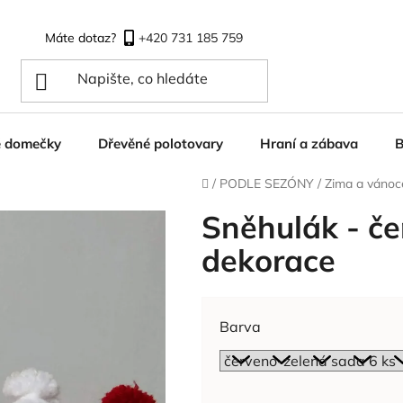
+420 731 185 759
é domečky
Dřevěné polotovary
Hraní a zábava
B
Domů
/
PODLE SEZÓNY
/
Zima a vánoc
Sněhulák - če
dekorace
Barva