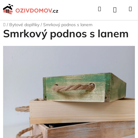
Přejít
Hledat
NÁKUPNÍ
na
obsah
KOŠÍK
Domů
/
Bytové doplňky
/
Smrkový podnos s lanem
Smrkový podnos s lanem