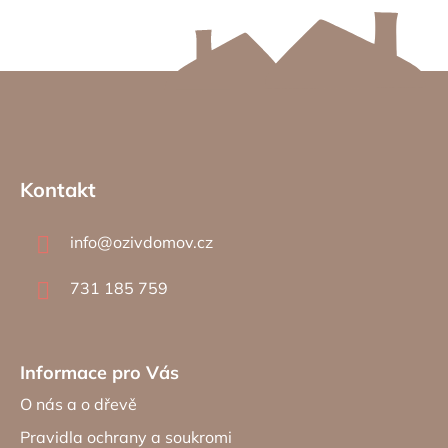
Z
á
Kontakt
p
a
info
@
ozivdomov.cz
t
í
731 185 759
Informace pro Vás
O nás a o dřevě
Pravidla ochrany a soukromi