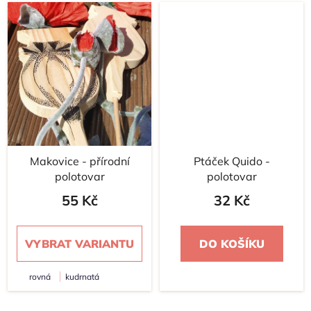
Makovice - přírodní
Ptáček Quido -
polotovar
polotovar
55 Kč
32 Kč
VYBRAT VARIANTU
DO KOŠÍKU
rovná
kudrnatá