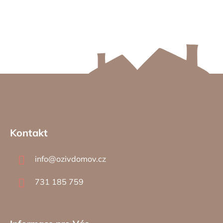
Z
á
Kontakt
p
a
info
@
ozivdomov.cz
t
í
731 185 759