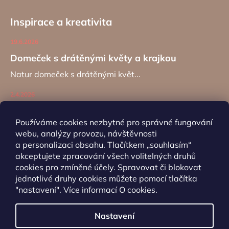
Inspirace a kreativita
19.6.2026
Domeček s drátěnými květy a krajkou
Natur domeček s drátěnými květ...
2.4.2026
Zajíc na kancelářské sponě
Používáme cookies nezbytné pro správné fungování
Návod na výrobu záložky do kní...
webu, analýzy provozu, návštěvnosti
a personalizaci obsahu. Tlačítkem „souhlasím“
akceptujete zpracování všech volitelných druhů
ARCHIV
cookies pro zmíněné účely. Spravovat či blokovat
jednotlivé druhy cookies můžete pomocí tlačítka
"nastavení". Více informací
O cookies
.
Nastavení