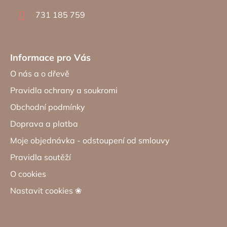
í
731 185 759
Informace pro Vás
O nás a o dřevě
Pravidla ochrany a soukromi
Obchodní podmínky
Doprava a platba
Moje objednávka - odstoupení od smlouvy
Pravidla soutěží
O cookies
Nastavit cookies ❀