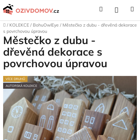
Přejít
Hledat
NÁKUPNÍ
na
obsah
KOŠÍK
Domů
/
KOLEKCE
/
BohuOwlEye
/
Městečko z dubu - dřevěná dekorace
s povrchovou úpravou
Městečko z dubu -
dřevěná dekorace s
povrchovou úpravou
VÍCE DRUHŮ
AUTORSKÁ KOLEKCE