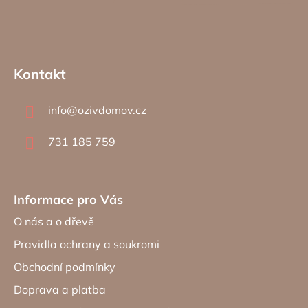
Z
á
Kontakt
p
a
info
@
ozivdomov.cz
t
í
731 185 759
Informace pro Vás
O nás a o dřevě
Pravidla ochrany a soukromi
Obchodní podmínky
Doprava a platba