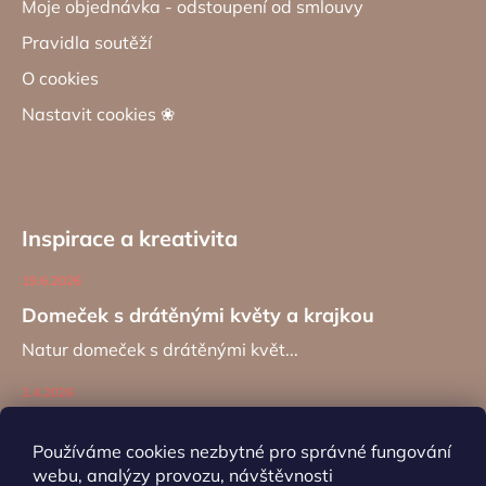
Moje objednávka - odstoupení od smlouvy
Pravidla soutěží
O cookies
Nastavit cookies ❀
Inspirace a kreativita
19.6.2026
Domeček s drátěnými květy a krajkou
Natur domeček s drátěnými květ...
2.4.2026
Zajíc na kancelářské sponě
Používáme cookies nezbytné pro správné fungování
Návod na výrobu záložky do kní...
webu, analýzy provozu, návštěvnosti