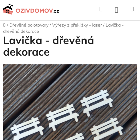
Přejít
Hledat
NÁKUPNÍ
na
obsah
KOŠÍK
Domů
/
Dřevěné polotovary
/
Výřezy z překližky - laser
/
Lavička -
dřevěná dekorace
Lavička - dřevěná
dekorace