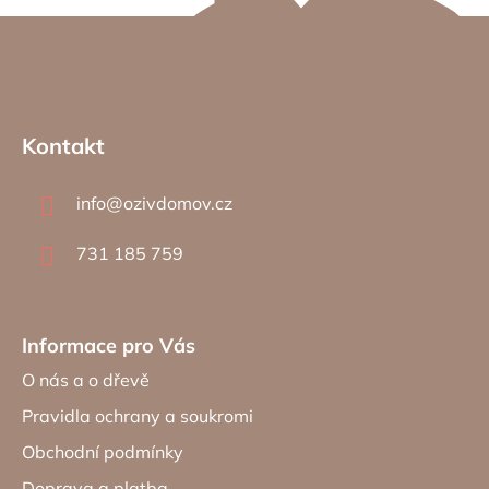
Z
á
Kontakt
p
a
info
@
ozivdomov.cz
t
í
731 185 759
Informace pro Vás
O nás a o dřevě
Pravidla ochrany a soukromi
Obchodní podmínky
Doprava a platba