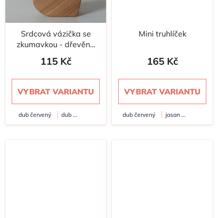
Srdcová vázička se
Mini truhlíček
zkumavkou - dřevěná
dekorace
115 Kč
165 Kč
VYBRAT VARIANTU
VYBRAT VARIANTU
dub červený
dub
dub červený
jasan
modřín
modřín
akát