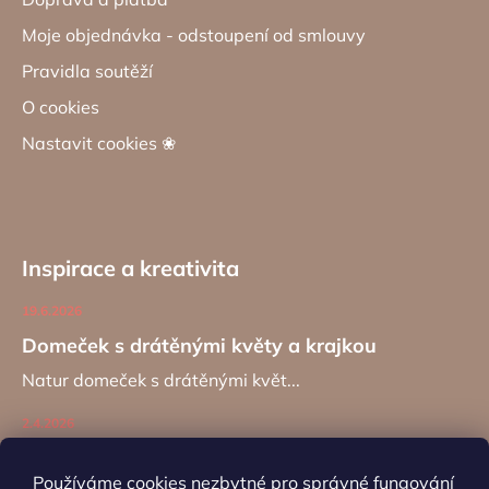
Moje objednávka - odstoupení od smlouvy
Pravidla soutěží
O cookies
Nastavit cookies ❀
Inspirace a kreativita
19.6.2026
Domeček s drátěnými květy a krajkou
Natur domeček s drátěnými květ...
2.4.2026
Zajíc na kancelářské sponě
Používáme cookies nezbytné pro správné fungování