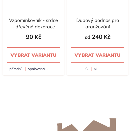
Vzpomínkovník - srdce
Dubový podnos pro
- dřevěná dekorace
aranžování
90 Kč
240 Kč
od
VYBRAT VARIANTU
VYBRAT VARIANTU
přírodní
opalovaná
S
M
hořčicová + opálení