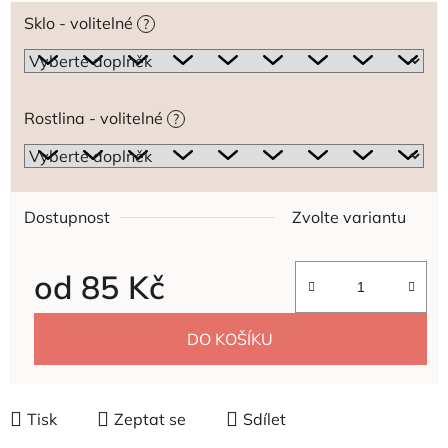
Sklo - volitelné
?
Rostlina - volitelné
?
Dostupnost
Zvolte variantu
od
85 Kč
Měrná cena:
DO KOŠÍKU
Tisk
Zeptat se
Sdílet