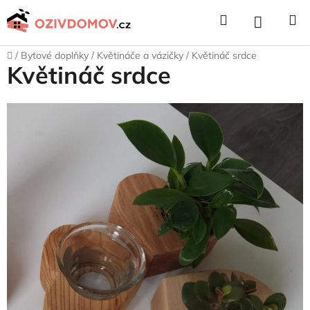
Přejít
Hledat
NÁKUPNÍ
na
obsah
KOŠÍK
Domů
/
Bytové doplňky
/
Květináče a vázičky
/
Květináč srdce
Květináč srdce