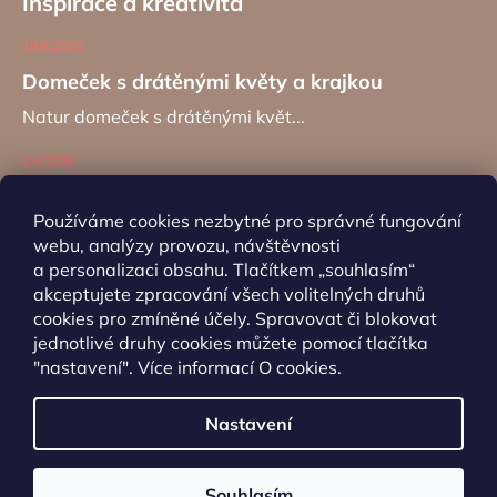
Inspirace a kreativita
19.6.2026
Domeček s drátěnými květy a krajkou
Natur domeček s drátěnými květ...
2.4.2026
Zajíc na kancelářské sponě
Používáme cookies nezbytné pro správné fungování
Návod na výrobu záložky do kní...
webu, analýzy provozu, návštěvnosti
a personalizaci obsahu. Tlačítkem „souhlasím“
akceptujete zpracování všech volitelných druhů
ARCHIV
cookies pro zmíněné účely. Spravovat či blokovat
jednotlivé druhy cookies můžete pomocí tlačítka
"nastavení". Více informací
O cookies
.
Nastavení
Vytvořil Shoptet
Souhlasím