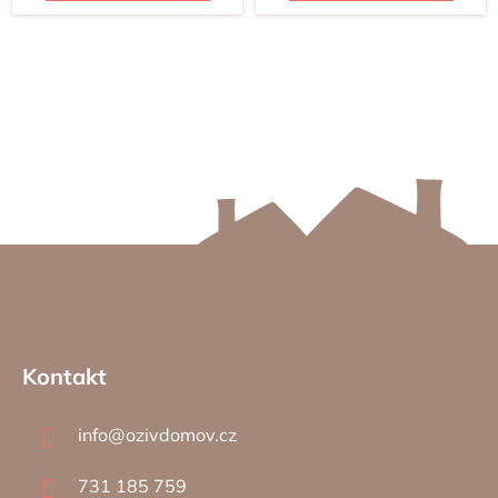
Z
á
Kontakt
p
a
info
@
ozivdomov.cz
t
í
731 185 759