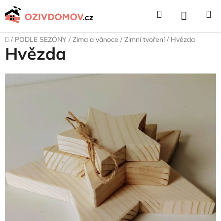
Přejít
Hledat
NÁKUPNÍ
na
obsah
KOŠÍK
Domů
/
PODLE SEZÓNY
/
Zima a vánoce
/
Zimní tvoření
/
Hvězda
Hvězda