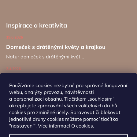
Inspirace a kreativita
19.6.2026
Domeček s drátěnými květy a krajkou
Natur domeček s drátěnými květ...
2.4.2026
Zajíc na kancelářské sponě
Používáme cookies nezbytné pro správné fungování
Návod na výrobu záložky do kní...
webu, analýzy provozu, návštěvnosti
a personalizaci obsahu. Tlačítkem „souhlasím“
akceptujete zpracování všech volitelných druhů
ARCHIV
cookies pro zmíněné účely. Spravovat či blokovat
jednotlivé druhy cookies můžete pomocí tlačítka
"nastavení". Více informací
O cookies
.