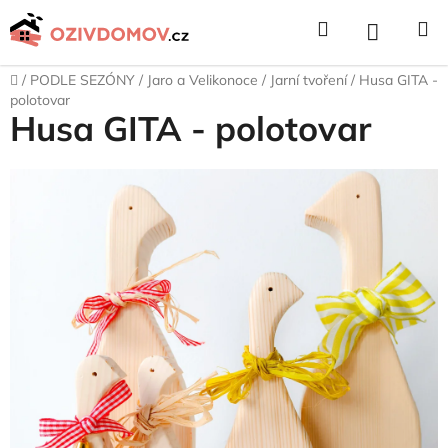
Přejít
Hledat
NÁKUPNÍ
na
obsah
KOŠÍK
Domů
/
PODLE SEZÓNY
/
Jaro a Velikonoce
/
Jarní tvoření
/
Husa GITA -
polotovar
Husa GITA - polotovar