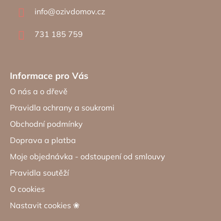
a
info
@
ozivdomov.cz
t
í
731 185 759
Informace pro Vás
O nás a o dřevě
Pravidla ochrany a soukromi
Obchodní podmínky
Doprava a platba
Moje objednávka - odstoupení od smlouvy
Pravidla soutěží
O cookies
Nastavit cookies ❀