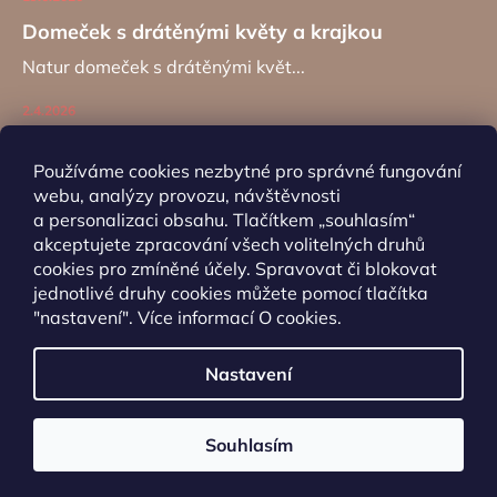
Domeček s drátěnými květy a krajkou
Natur domeček s drátěnými květ...
2.4.2026
Zajíc na kancelářské sponě
Používáme cookies nezbytné pro správné fungování
Návod na výrobu záložky do kní...
webu, analýzy provozu, návštěvnosti
a personalizaci obsahu. Tlačítkem „souhlasím“
akceptujete zpracování všech volitelných druhů
ARCHIV
cookies pro zmíněné účely. Spravovat či blokovat
jednotlivé druhy cookies můžete pomocí tlačítka
"nastavení". Více informací
O cookies
.
Nastavení
Vytvořil Shoptet
Souhlasím
Copyright 2026
Oživ domov
. Všechna práva
vyhrazena.