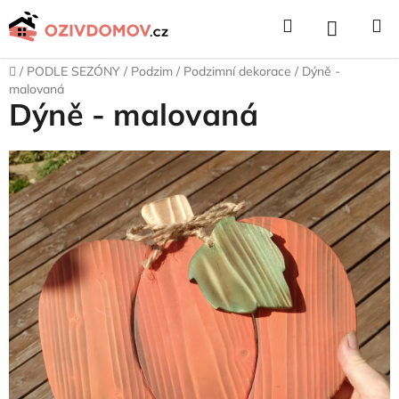
Přejít
Hledat
NÁKUPNÍ
na
obsah
KOŠÍK
Domů
/
PODLE SEZÓNY
/
Podzim
/
Podzimní dekorace
/
Dýně -
malovaná
Dýně - malovaná