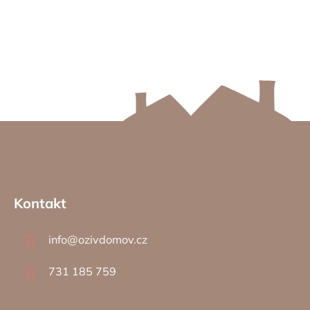
Z
á
Kontakt
p
a
info
@
ozivdomov.cz
t
í
731 185 759