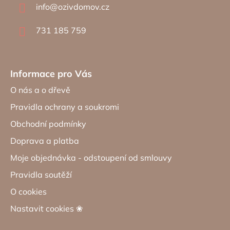
info
@
ozivdomov.cz
t
í
731 185 759
Informace pro Vás
O nás a o dřevě
Pravidla ochrany a soukromi
Obchodní podmínky
Doprava a platba
Moje objednávka - odstoupení od smlouvy
Pravidla soutěží
O cookies
Nastavit cookies ❀