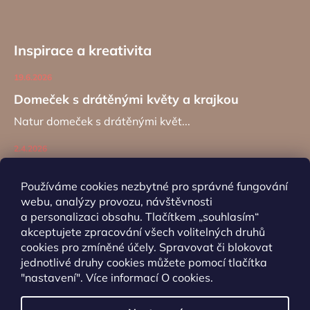
Inspirace a kreativita
19.6.2026
Domeček s drátěnými květy a krajkou
Natur domeček s drátěnými květ...
2.4.2026
Zajíc na kancelářské sponě
Používáme cookies nezbytné pro správné fungování
Návod na výrobu záložky do kní...
webu, analýzy provozu, návštěvnosti
a personalizaci obsahu. Tlačítkem „souhlasím“
akceptujete zpracování všech volitelných druhů
ARCHIV
cookies pro zmíněné účely. Spravovat či blokovat
jednotlivé druhy cookies můžete pomocí tlačítka
"nastavení". Více informací
O cookies
.