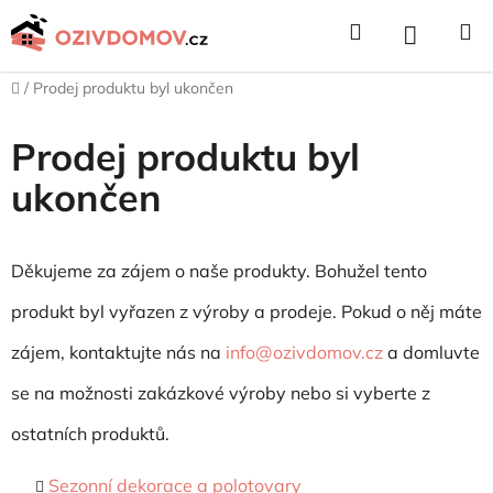
Přejít
Hledat
NÁKUPNÍ
na
obsah
KOŠÍK
Domů
/
Prodej produktu byl ukončen
Prodej produktu byl
ukončen
Děkujeme za zájem o naše produkty. Bohužel tento
produkt byl vyřazen z výroby a prodeje. Pokud o něj máte
zájem, kontaktujte nás na
info@ozivdomov.cz
a domluvte
se na možnosti zakázkové výroby nebo si vyberte z
ostatních produktů.
Sez
onní dekorace a polotovary