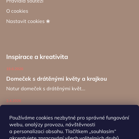
Pravidla soutěží
O cookies
Nastavit cookies ❀
Inspirace a kreativita
19.6.2026
Domeček s drátěnými květy a krajkou
Natur domeček s drátěnými květ...
2.4.2026
Zajíc na kancelářské sponě
Používáme cookies nezbytné pro správné fungování
Návod na výrobu záložky do kní...
webu, analýzy provozu, návštěvnosti
a personalizaci obsahu. Tlačítkem „souhlasím“
akceptujete zpracování všech volitelných druhů
ARCHIV