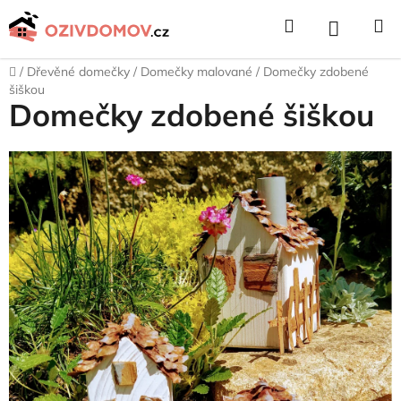
Přejít
Hledat
NÁKUPNÍ
na
obsah
KOŠÍK
Domů
/
Dřevěné domečky
/
Domečky malované
/
Domečky zdobené
šiškou
Domečky zdobené šiškou