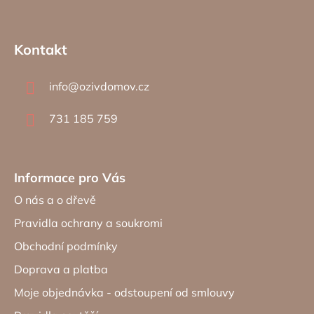
Z
á
Kontakt
p
a
info
@
ozivdomov.cz
t
í
731 185 759
Informace pro Vás
O nás a o dřevě
Pravidla ochrany a soukromi
Obchodní podmínky
Doprava a platba
Moje objednávka - odstoupení od smlouvy