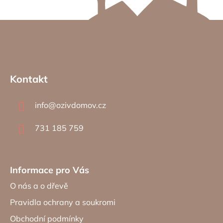
Z
á
Kontakt
p
a
info
@
ozivdomov.cz
t
í
731 185 759
Informace pro Vás
O nás a o dřevě
Pravidla ochrany a soukromi
Obchodní podmínky