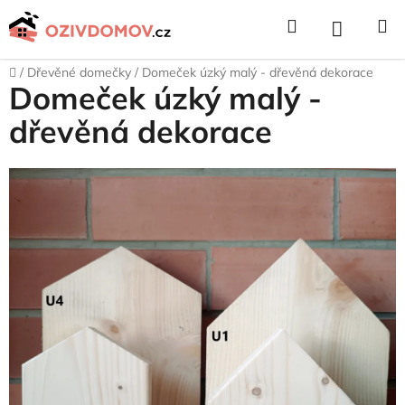
Přejít
Hledat
NÁKUPNÍ
na
obsah
KOŠÍK
Domů
/
Dřevěné domečky
/
Domeček úzký malý - dřevěná dekorace
Domeček úzký malý -
dřevěná dekorace