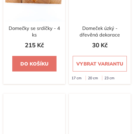
Domečky se srdíčky - 4
Domeček úzký -
ks
dřevěná dekorace
215 Kč
30 Kč
DO KOŠÍKU
VYBRAT VARIANTU
17 cm
20 cm
23 cm